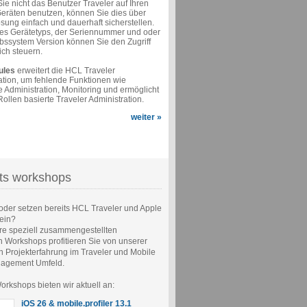
ie nicht das Benutzer Traveler auf Ihren
Geräten benutzen, können Sie dies über
sung einfach und dauerhaft sicherstellen.
s Gerätetyps, der Seriennummer und oder
ebssystem Version können Sie den Zugriff
ich steuern.
rules
erweitert die HCL Traveler
ation, um fehlende Funktionen wie
e Administration, Monitoring und ermöglicht
Rollen basierte Traveler Administration.
weiter »
ts workshops
oder setzen bereits HCL Traveler und Apple
ein?
re speziell zusammengestellten
 Workshops profitieren Sie von unserer
n Projekterfahrung im Traveler und Mobile
agement Umfeld.
rkshops bieten wir aktuell an:
iOS 26 & mobile.profiler 13.1