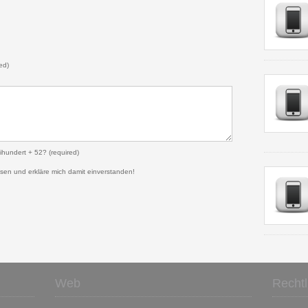
ed)
eihundert + 52? (required)
sen und erkläre mich damit einverstanden!
Web
Rechtl