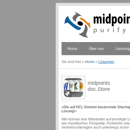
Home
Über uns
Leistun
Sie sind hier
»
Home
»
Lösungen
midpoints
doc.Store
»Die auf HCL Domino basierende Sharing
Lösung!
«
Wie können Ihre Mitarbeiter auf benötigte 
wie Handbücher, Prospekte, Protokolle ode
Vertriebsunterlagen auch unterwegs sicher 