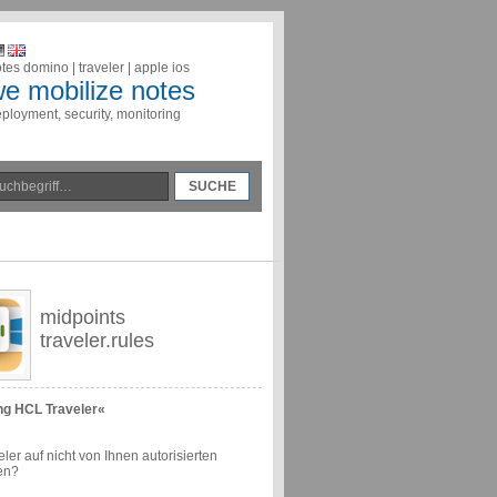
tes domino | traveler | apple ios
e mobilize notes
ployment, security, monitoring
midpoints
traveler.rules
ng HCL Traveler«
ler auf nicht von Ihnen autorisierten
en?