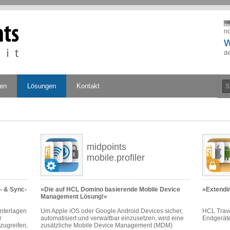
no
w
de
gen
Lösungen
Kontakt
midpoints
mobile.profiler
- & Sync-
»Die auf HCL Domino basierende Mobile Device
»Extendi
Management Lösung!«
Unterlagen
Um Apple iOS oder Google Android Devices sicher,
HCL Trave
r
automatisiert und verwaltbar einzusetzen, wird eine
Endgerät
zugreifen,
zusätzliche Mobile Device Management (MDM)