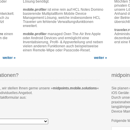
 oder
Lösung benötigt.
Möchten S
privaten 
mobile.profiler
ist eine rein auf HCL Notes Domino
unsere Lö
twickelt.
basierende Multiplattform Mobile Device
Anhand de
ach zu
Management Lösung, welche insbesondere HCL
der Betri
tzt
Traveler um fehlende Verwaltungsfunktionen
übersichtl
erweitert.
traveler.
re
einen
mobile.profiler
managed Over-The-Air Ihre Apple
Administr
n die
oder Android Devices und ermöglicht eine
dezentral
Inventatisierung, Profil- & Appverteilung und neben
erst eine 
vielen anderen Funktionen auch beispielsweise
einen Remote-Wipe oder Passcode-Reset.
weiter »
weiter »
ationen?
midpoin
 wir stellen Ihnen gerne unsere »
midpoints.mobile.solutions
«
Sie planen 
ndividuelles Angebot.
iOS Geräte 
taktformular aus:
Durch unse
praxisnahen
langjährige
Device Man
Folgende Wo